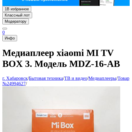
1
В избранное
Классный лот
Модератору
0
Инфо
Медиаплеер xiaomi MI TV
BOX 3. Модель MDZ-16-AB
г. Хабаровск
/
Бытовая техника
/
ТВ и видео
/
Медиаплееры
/
Товар
№24994627
/