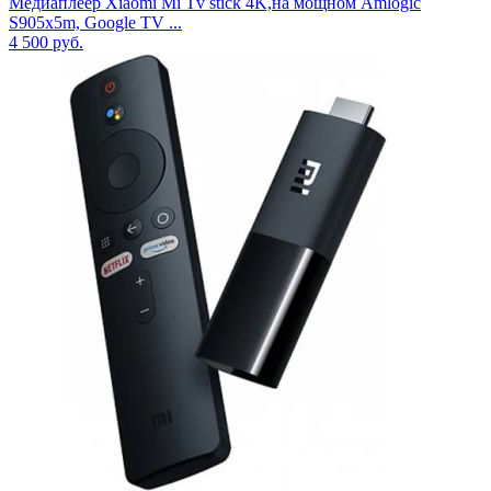
Медиаплеер Xiaomi Mi Tv stick 4K,на мощном Amlogic
S905x5m, Google TV ...
4 500
руб.