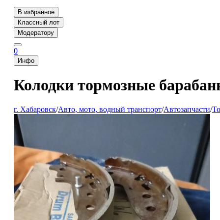
В избранное
Классный лот
Модератору
0
Инфо
Колодки тормозные барабан
г. Хабаровск
/
Авто, мото, водный транспорт
/
Автозапчасти
/
То