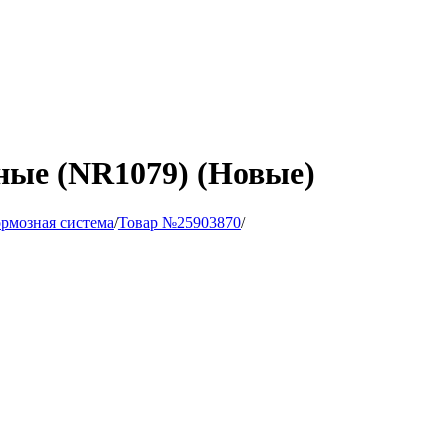
ные (NR1079) (Новые)
рмозная система
/
Товар №25903870
/