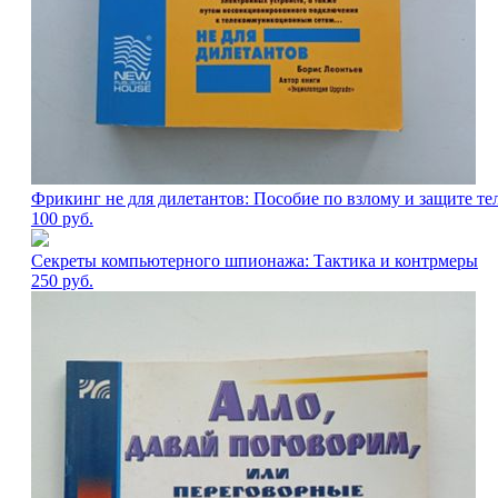
Фрикинг не для дилетантов: Пособие по взлому и защите т
100
руб.
Секреты компьютерного шпионажа: Тактика и контрмеры
250
руб.