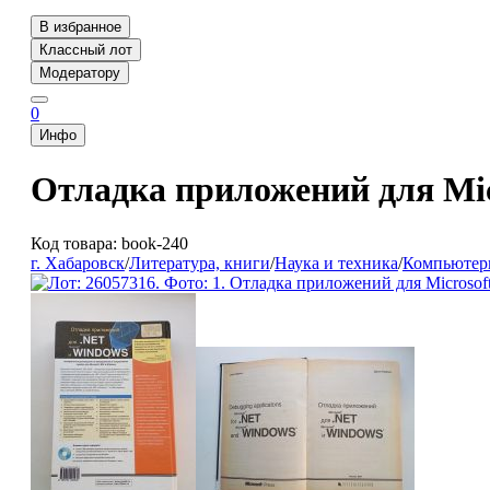
В избранное
Классный лот
Модератору
0
Инфо
Отладка приложений для Mic
Код товара: book-240
г. Хабаровск
/
Литература, книги
/
Наука и техника
/
Компьютеры