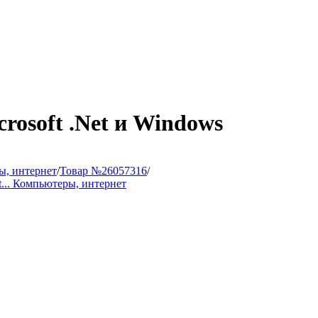
rosoft .Net и Windows
, интернет
/
Товар №26057316
/