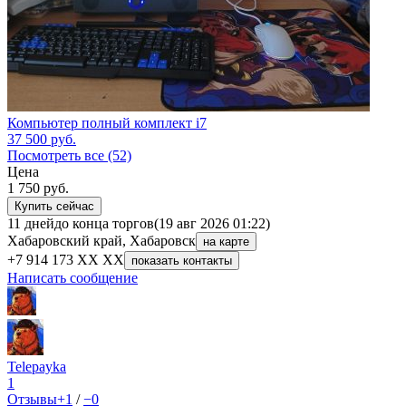
Компьютер полный комплект i7
37 500
руб.
Посмотреть все (52)
Цена
1 750
руб.
Купить сейчас
11 дней
до конца торгов
(19 авг 2026 01:22)
Хабаровский край, Хабаровск
на карте
+7 914 173 XX XX
показать контакты
Написать сообщение
Telepayka
1
Отзывы
+1
/
−0