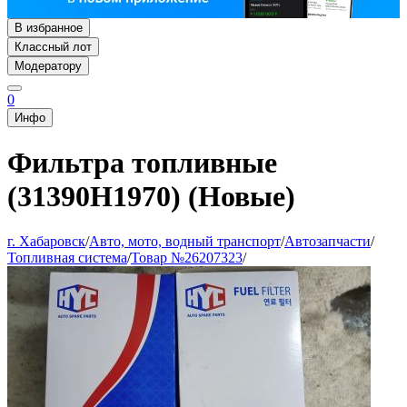
В избранное
Классный лот
Модератору
0
Инфо
Фильтра топливные
(31390H1970) (Новые)
г. Хабаровск
/
Авто, мото, водный транспорт
/
Автозапчасти
/
Топливная система
/
Товар №26207323
/