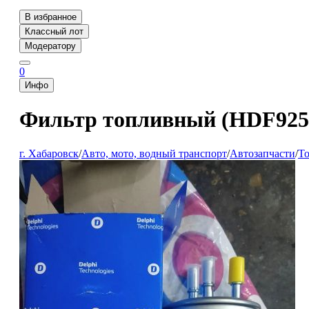
В избранное
Классный лот
Модератору
0
Инфо
Фильтр топливный (HDF925
г. Хабаровск
/
Авто, мото, водный транспорт
/
Автозапчасти
/
То