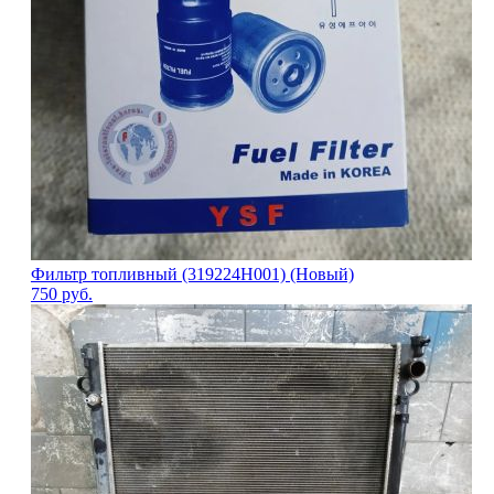
Фильтр топливный (319224H001) (Новый)
750
руб.