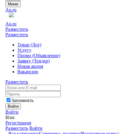
Меню
Au.ru
Au.ru
Разместить
Разместить
Товар (Лот)
Услугу
Промо (Объявление)
Заявку (Тендер)
Новая акция
Вакансию
Разместить
Запомнить
Войти
Войти
Или:
Регистрация
Разместить
Войти
Все категории
/
Сувениры, подарки
/
Воздушные шары
/