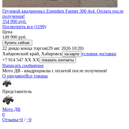
Грузовой квадроцикл Zongshen Farmer 300 4х4. Оплата после
получения!
354 990
руб.
Посмотреть все (1199)
Цена
149 990
руб.
Купить сейчас
22 дня
до конца торгов
(29 авг 2026 10:20)
Хабаровский край, Хабаровск
условия доставки
на карте
+7 914 547 XX XX
показать контакты
Написать сообщение
Мото ДВ - квадроциклы с оплатой после получения!
О продавце
Все товары
Представитель
Мото ДВ
0
Отзывы
+0
/
−0