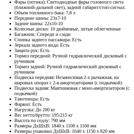
Фары (оптика): Светодиодные фары головного света
(ближний-дальний свет), задний габарит/стоп-сигнал.
Объем топливного бака: 7,8 л
Передние шины: 23х7-10
Задние шины: 22х10-10
Колесные диски: 10 дюймовые, литые облегченные
Багажник: Спереди и сзади
Спинка заднего пассажира: Есть
Зеркала заднего вида: Есть
Защита рук: Есть
Тормоз передний: Ручной гидравлический дисковый с
ручником
Тормоз задний: Ручной гидравлический дисковый с
ручником
Подвеска передняя: Независимая 2-х рычажная, на
шаровых опорах с 2-я амортизаторами (с подкачкой)
Подвеска задняя: Маятниковая с моно-амортизатором (с
подкачкой)
Тавотницы: Есть
Фаркоп: Есть
Нагрузка: До 200 кг
Вес нетто/брутто: 195/215 кг
Высота по седлу: 790 мм
Размеры ДхШхВ: 1840 x 1100 x 1160 мм
Размеры упаковки ДхШхВ: 1640 x 1150 x 820 мм