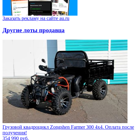
Заказать рекламу на сайте au.ru
Другие лоты продавца
Грузовой квадроцикл Zongshen Farmer 300 4х4. Оплата после
получения!
354 990
руб.