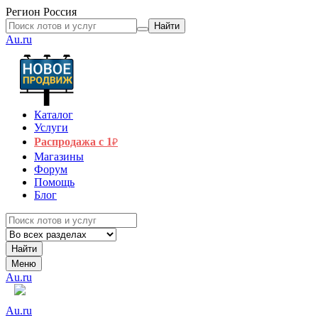
Регион
Россия
Найти
Au.ru
Каталог
Услуги
Распродажа с 1
₽
Магазины
Форум
Помощь
Блог
Найти
Меню
Au.ru
Au.ru