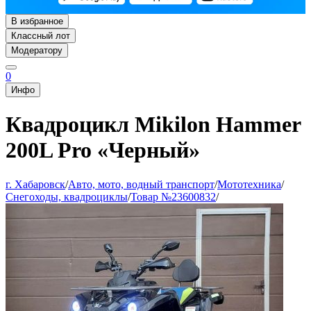
В избранное
Классный лот
Модератору
0
Инфо
Квадроцикл Mikilon Hammer
200L Pro «Черный»
г. Хабаровск
/
Авто, мото, водный транспорт
/
Мототехника
/
Снегоходы, квадроциклы
/
Товар №23600832
/