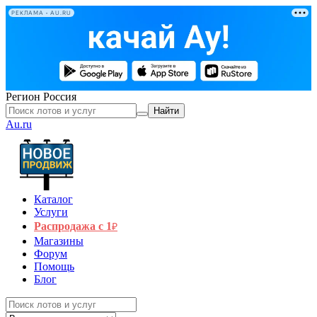
РЕКЛАМА • AU.RU
Регион
Россия
Найти
Au.ru
Каталог
Услуги
Распродажа с 1
₽
Магазины
Форум
Помощь
Блог