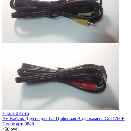
+ Ещё 0 фото
AV Кабель Другое для Jvc Цифровая Видеокамера Gr-D760E
Новое арт. 9848
450
руб.