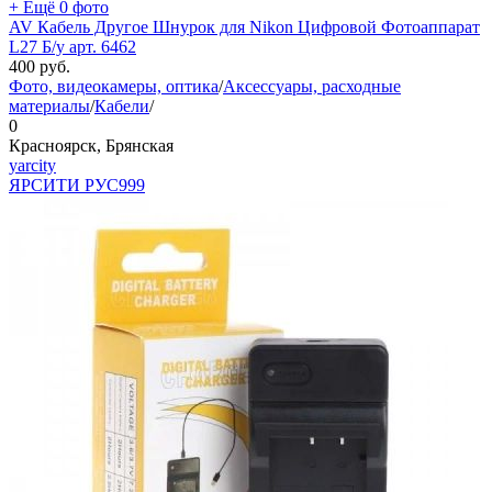
+ Ещё 0 фото
AV Кабель Другое Шнурок для Nikon Цифровой Фотоаппарат
L27 Б/у арт. 6462
400
руб.
Фото, видеокамеры, оптика
/
Аксессуары, расходные
материалы
/
Кабели
/
0
Красноярск, Брянская
yarcity
ЯРСИТИ РУС
999