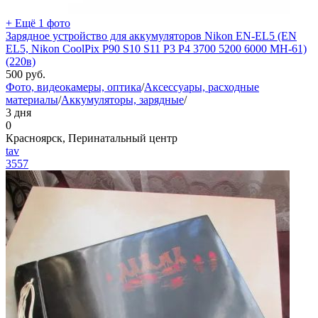
+ Ещё 1 фото
Зарядное устройство для аккумуляторов Nikon EN-EL5 (EN
EL5, Nikon CoolPix P90 S10 S11 P3 P4 3700 5200 6000 MH-61)
(220в)
500
руб.
Фото, видеокамеры, оптика
/
Аксессуары, расходные
материалы
/
Аккумуляторы, зарядные
/
3 дня
0
Красноярск, Перинатальный центр
tav
3557