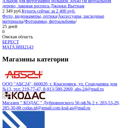
Альбом для фотографий большой 30х40 см фотоальбом
дерево, лаковая роспись Джонки Вьетнам
2 349
руб.
Купить сейчас за
2 400
руб.
Фото, видеокамеры, оптика
/
Аксессуары, расходные
материалы
/
Фоторамки, фотоальбомы
/
25 дней
0
Омская область
БEPECT
МАГАЗИН
2143
Магазины категории
ООО "АБС24", 660020, г. Красноярск, ул. Спандаряна дом
№13, тел: 219-77-47, 8-913-580-2069, abs-24@mail.ru
Магазин " КОДАС " Дубровинского 56 оф.№ 2 т. 203-53-29,
285-30-88 codas.td@gmail.com kod-as@mail.ru