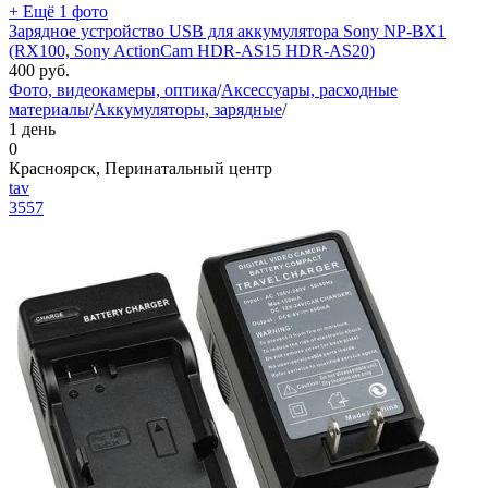
+ Ещё 1 фото
Зарядное устройство USB для аккумулятора Sony NP-BX1
(RX100, Sony ActionCam HDR-AS15 HDR-AS20)
400
руб.
Фото, видеокамеры, оптика
/
Аксессуары, расходные
материалы
/
Аккумуляторы, зарядные
/
1 день
0
Красноярск, Перинатальный центр
tav
3557