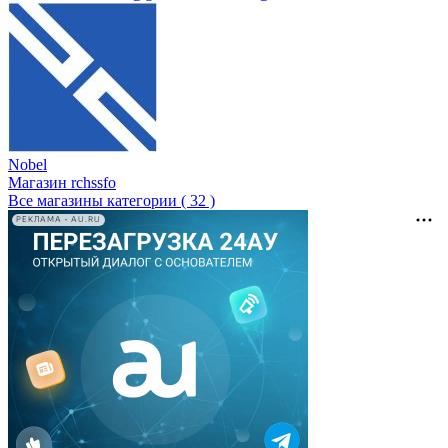
Nobel
Магазин rchssfo
Все магазины категории ( 32 )
РЕКЛАМА • AU.RU