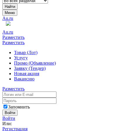
Найти
Меню
Au.ru
Au.ru
Разместить
Разместить
Товар (Лот)
Услугу
Промо (Объявление)
Заявку (Тендер)
Новая акция
Вакансию
Разместить
Запомнить
Войти
Войти
Или:
Регистрация