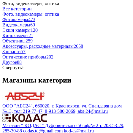
Фото, видеокамеры, оптика
Все категории
Фото, видеокамеры, оптика
Фотокамеры
473
Видеокамеры
69
Экшн камеры
120
Кинокамеры
21
Объективы
259
Аксессуары, расходные материалы
2658
Запчасти
57
Оптические приборы
202
Другое
88
Свернуть
↑
Магазины категории
ООО "АБС24", 660020, г. Красноярск, ул. Спандаряна дом
№13, тел: 219-77-47, 8-913-580-2069, abs-24@mail.ru
Магазин " КОДАС " Дубровинского 56 оф.№ 2 т. 203-53-29,
285-30-88 codas.td@gmail.com kod-as@mail.ru