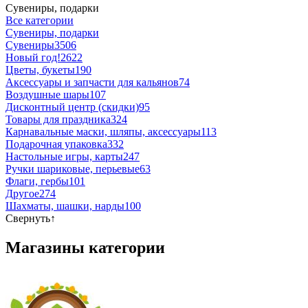
Сувениры, подарки
Все категории
Сувениры, подарки
Сувениры
3506
Новый год!
2622
Цветы, букеты
190
Аксессуары и запчасти для кальянов
74
Воздушные шары
107
Дисконтный центр (скидки)
95
Товары для праздника
324
Карнавальные маски, шляпы, аксессуары
113
Подарочная упаковка
332
Настольные игры, карты
247
Ручки шариковые, перьевые
63
Флаги, гербы
101
Другое
274
Шахматы, шашки, нарды
100
Свернуть
↑
Магазины категории