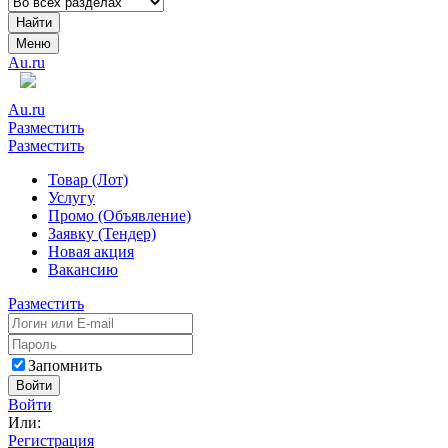
Найти
Меню
Au.ru
Au.ru
Разместить
Разместить
Товар (Лот)
Услугу
Промо (Объявление)
Заявку (Тендер)
Новая акция
Вакансию
Разместить
Запомнить
Войти
Войти
Или:
Регистрация