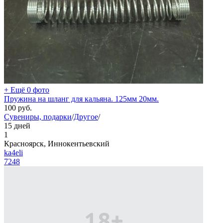
+ Ещё 0 фото
Пружина на шланг для кальяна. 125мм 20мм.
100
руб.
Сувениры, подарки
/
Другое
/
15 дней
1
Красноярск, Иннокентьевский
ka4eli
7248