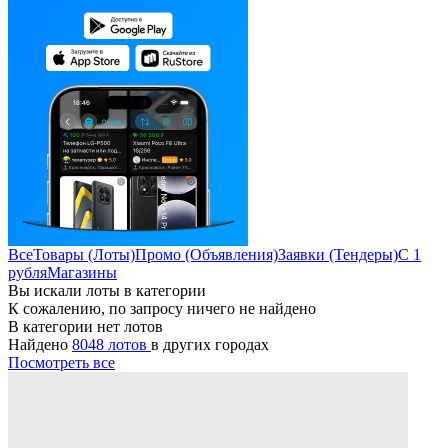
Все
Товары (Лоты)
Промо (Объявления)
Заявки (Тендеры)
С 1
рубля
Магазины
Вы искали лоты в категории
К сожалению, по запросу ничего не найдено
В категории нет лотов
Найдено
8048 лотов
в других городах
Посмотреть все